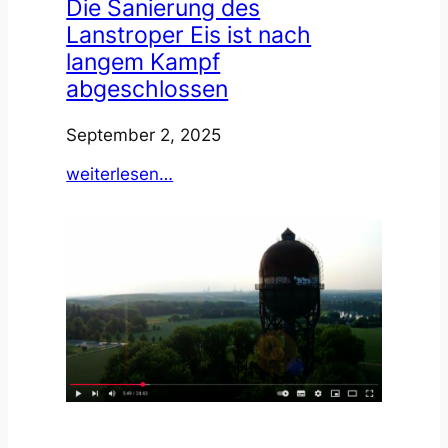
Die Sanierung des
Lanstroper Eis ist nach
langem Kampf
abgeschlossen
September 2, 2025
:
weiterlesen…
Die
Sanierung
des
Lanstroper
Eis
ist
nach
langem
Kampf
abgeschlossen