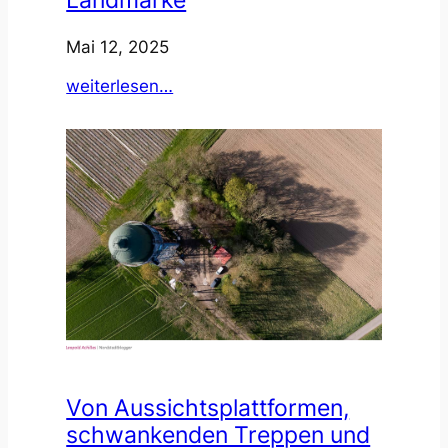
Landmarke
Mai 12, 2025
:
weiterlesen…
Der
Druck
der
Öffentlichkeit
und
ein
Förderverein
retteten
die
vor
sich
hin
Von Aussichtsplattformen,
rostende
schwankenden Treppen und