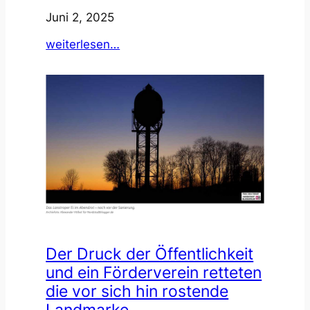
Juni 2, 2025
:
weiterlesen…
WDR
Dortmund
zu
besuch
Der Druck der Öffentlichkeit
und ein Förderverein retteten
die vor sich hin rostende