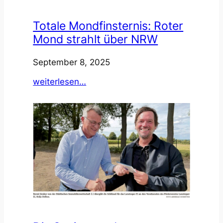
Totale Mondfinsternis: Roter
Mond strahlt über NRW
September 8, 2025
:
weiterlesen…
Totale
Mondfinsternis:
Roter
Mond
strahlt
über
NRW