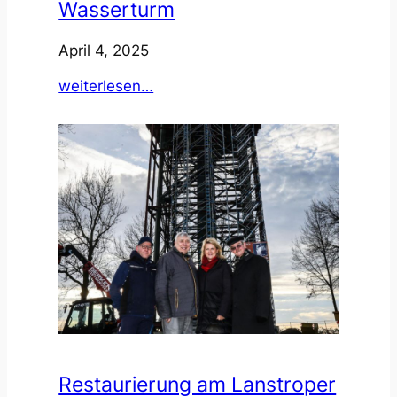
Wasserturm
April 4, 2025
:
weiterlesen…
Komoot
empfielt
den
Wasserturm
Restaurierung am Lanstroper