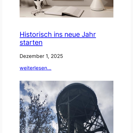
Historisch ins neue Jahr
starten
Dezember 1, 2025
:
weiterlesen…
Historisch
ins
neue
Jahr
starten