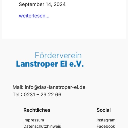
September 14, 2024
:
weiterlesen…
Tag
des
offenen
Denkmals
2024
Mail: info@das-lanstroper-ei.de
Tel.: 0231 – 29 22 66
Rechtliches
Social
Impressum
Instagram
Datenschutzhinweis
Facebook