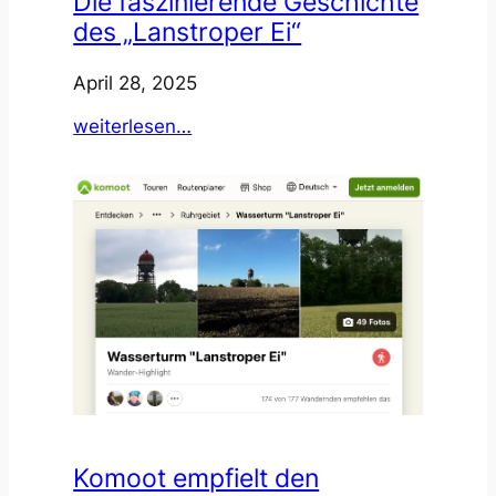
Die faszinierende Geschichte
des „Lanstroper Ei“
April 28, 2025
:
weiterlesen…
Die
faszinierende
Geschichte
des
„Lanstroper
Ei“
Komoot empfielt den