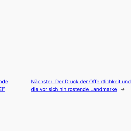
ende
Nächster:
Der Druck der Öffentlichkeit und
i“
die vor sich hin rostende Landmarke
→