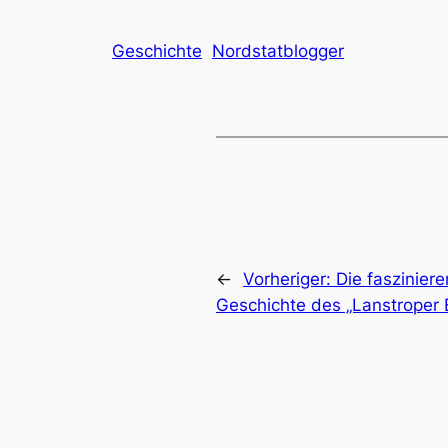
Geschichte
Nordstatblogger
←
Vorheriger:
Die faszinier
Geschichte des „Lanstroper E